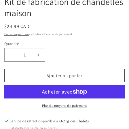
Kit de fabrication de chandelles
modale
m
maison
Prix
$24.99 CAD
habituel
Frais d'expédition
calculés à l'étape de paiement.
Quantité
Réduire
Augmenter
la
la
quantité
quantité
de
de
Ajouter au panier
Kit
Kit
de
de
fabrication
fabrication
de
de
chandelles
chandelles
Plus de moyens de paiement
maison
maison
Service de retrait disponible à
662 rg des Chalets
Habituellement prête en 24 heures