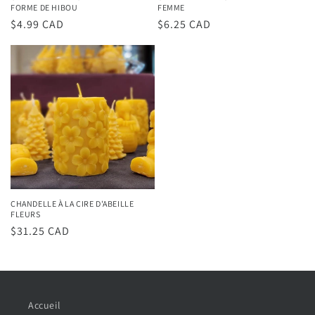
FORME DE HIBOU
FEMME
Prix
$4.99 CAD
Prix
$6.25 CAD
habituel
habituel
CHANDELLE À LA CIRE D'ABEILLE
FLEURS
Prix
$31.25 CAD
habituel
Accueil