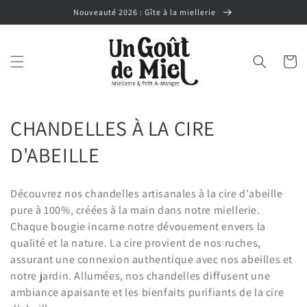
et
Nouveauté 2026 : Gîte à la miellerie
passer
au
contenu
Panier
C
CHANDELLES À LA CIRE
o
D'ABEILLE
l
Découvrez nos chandelles artisanales à la cire d'abeille
l
pure à 100%, créées à la main dans notre miellerie.
Chaque bougie incarne notre dévouement envers la
e
qualité et la nature. La cire provient de nos ruches,
c
assurant une connexion authentique avec nos abeilles et
notre jardin. Allumées, nos chandelles diffusent une
t
ambiance apaisante et les bienfaits purifiants de la cire