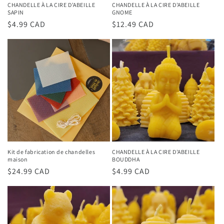
CHANDELLE À LA CIRE D'ABEILLE
CHANDELLE À LA CIRE D'ABEILLE
SAPIN
GNOME
Prix
$4.99 CAD
Prix
$12.49 CAD
habituel
habituel
Kit de fabrication de chandelles
CHANDELLE À LA CIRE D'ABEILLE
maison
BOUDDHA
Prix
$24.99 CAD
Prix
$4.99 CAD
habituel
habituel