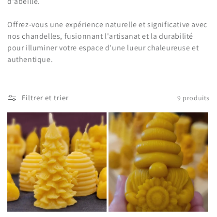
i
d'abeille.
o
Offrez-vous une expérience naturelle et significative avec
nos chandelles, fusionnant l'artisanat et la durabilité
n
pour illuminer votre espace d'une lueur chaleureuse et
:
authentique.
Filtrer et trier
9 produits