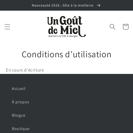
et
Nouveauté 2026 : Gîte à la miellerie
passer
au
contenu
Panier
Conditions d’utilisation
En cours d'écriture
Accueil
À propos
Blogue
Boutique