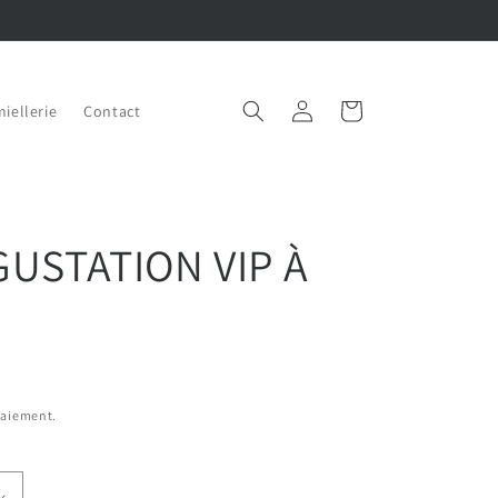
Connexion
Panier
miellerie
Contact
GUSTATION VIP À
E
paiement.