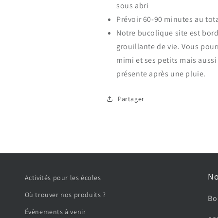
sous abri
Prévoir 60-90 minutes au tot
Notre bucolique site est bord
grouillante de vie. Vous pou
mimi et ses petits mais auss
présente après une pluie.
Partager
No
Activités pour les écoles
Où trouver nos produits ?
Bo
Évènements à venir