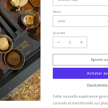
Heure
Quantité
Réduire
Augmenter
la
la
quantité
quantité
de
de
Ajouter a
VISITE
VISITE
ET
ET
DÉGUSTATION
DÉGUSTATI
VIP
VIP
À
À
Plus de moyens
LA
LA
MIELLERIE
MIELLERIE
Cette nouvelle expérience gour
cuisinés et transformés sur pla