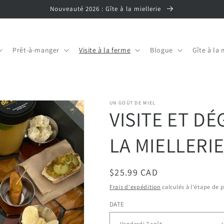
Nouveauté 2026 : Gîte à la miellerie
Prêt-à-manger
Visite à la ferme
Blogue
Gîte à la 
UN GOÛT DE MIEL
VISITE ET DÉ
LA MIELLERI
Prix
$25.99 CAD
habituel
Frais d'expédition
calculés à l'étape de 
DATE