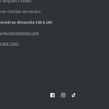
2 rang des Chalets
inte-Clotilde-de-Horton
rcredi au dimanche 10h à 16h
fo@ungoutdemiel.com
9-806-7646
Facebook
Instagram
TikTok